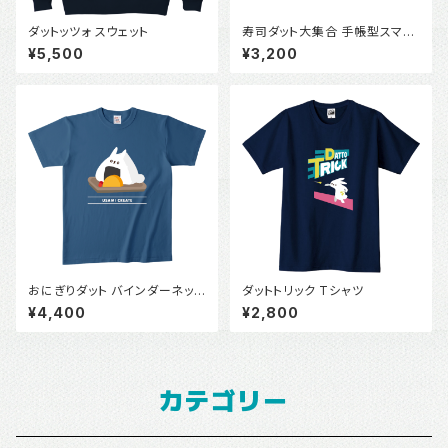
ダットッツォ スウェット
寿司ダット大集合 手帳型スマホ
ケース
¥5,500
¥3,200
おにぎりダット バインダーネック
ダットトリック Tシャツ
Tシャツ
¥4,400
¥2,800
カテゴリー