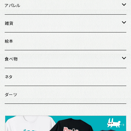
アパレル
Tシャツ
雑貨
オーバーサイズ
パーカー
タオル
絵本
レギュラーサイズ
スウェット
バッグ
食べ物
帽子
マグカップ
寿司
ネタ
ペンケース
スイーツ
ダーツ
スマホケース