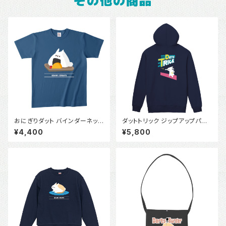
その他の商品
おにぎりダット バインダーネック
ダットトリック ジップアップパー
Tシャツ
カー
¥4,400
¥5,800