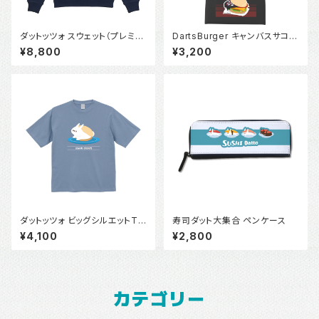
ダットッツォ スウェット（プレミア
DartsBurger キャンバスサコッ
ム）
シュ
¥8,800
¥3,200
ダットッツォ ビッグシルエットTシ
寿司ダット大集合 ペンケース
ャツ
¥4,100
¥2,800
カテゴリー