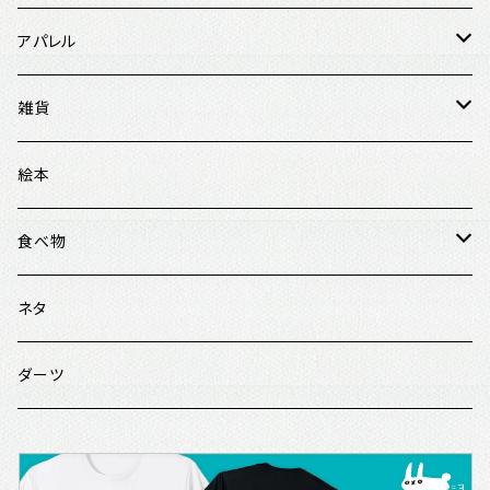
アパレル
Tシャツ
雑貨
オーバーサイズ
パーカー
タオル
絵本
レギュラーサイズ
スウェット
バッグ
食べ物
帽子
マグカップ
寿司
ネタ
ペンケース
スイーツ
ダーツ
スマホケース